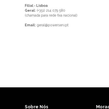
Filial - Lisboa
Geral:
(+351) 214 079 580
(chamada para rede fixa nacional)
Email:
geral@powerserv.pt
Sobre Nós
Mora