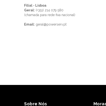
Filial - Lisboa
Geral:
(+351) 214 079 580
(chamada para rede fixa nacional)
Email:
geral@powerserv.pt
Sobre Nós
Mora