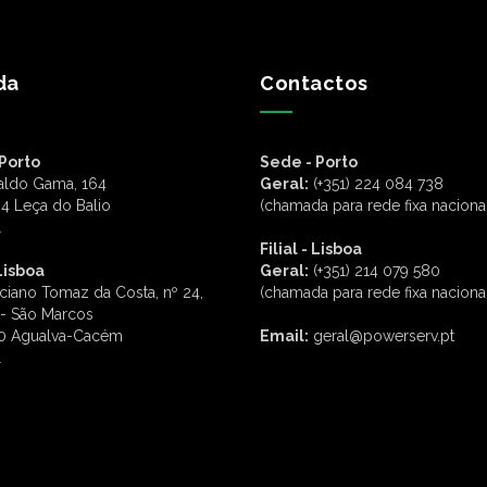
da
Contactos
Porto
Sede - Porto
aldo Gama, 164
Geral:
(+351) 224 084 738
4 Leça do Balio
(chamada para rede fixa naciona
l
Filial - Lisboa
 Lisboa
Geral:
(+351) 214 079 580
ciano Tomaz da Costa, nº 24,
(chamada para rede fixa naciona
 - São Marcos
0 Agualva-Cacém
Email:
geral@powerserv.pt
l