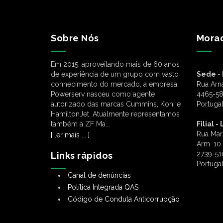
Sobre Nós
Mora
Em 2015, aproveitando mais de 60 anos
de experiência de um grupo com vasto
Sede - 
conhecimento do mercado, a empresa
Rua Arn
Powerserv nasceu como agente
4465-58
autorizado das marcas Cummins, Koni e
Portuga
HamiltonJet. Atualmente representamos
também a ZF Ma...
Filial -
Rua Mar
[ ler mais ... ]
Arm. 10
2739-51
Links rápidos
Portuga
Canal de denúncias
Política Integrada QAS
Código de Conduta Anticorrupção