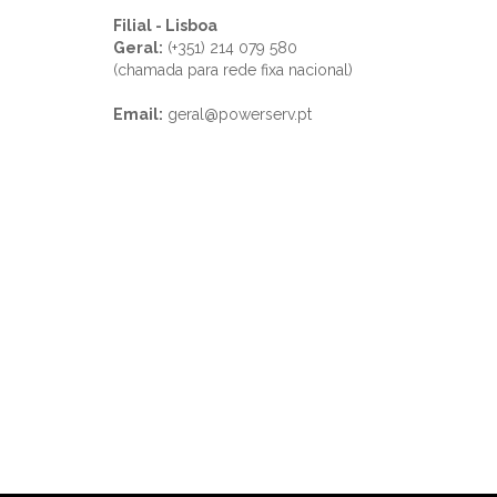
Filial - Lisboa
Geral:
(+351) 214 079 580
(chamada para rede fixa nacional)
Email:
geral@powerserv.pt